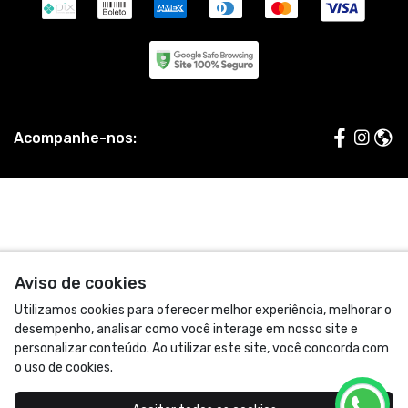
nosso estilo de vida em tecidos premium, conforto e
autenticidade. Entendemos as jornadas, as madrugadas de
operação, o cheiro de cais e a força de quem faz o setor girar.
Por isso, cada detalhe da Gangway é pensado para unir
resistência, funcionalidade e atitude, sem abrir mão do estilo.
Aqui você encontra mais que roupas. Você encontra
pertencimento, uma marca feita para quem sabe que o mar não
é apenas trabalho – é vida. Gangway. Seu acesso ao estilo
marítimo.
© Dados do vendedor: CPF 316.358.118-80
Formas de pagamento
Aviso de cookies
Utilizamos cookies para oferecer melhor experiência, melhorar o
desempenho, analisar como você interage em nosso site e
personalizar conteúdo. Ao utilizar este site, você concorda com
o uso de cookies.