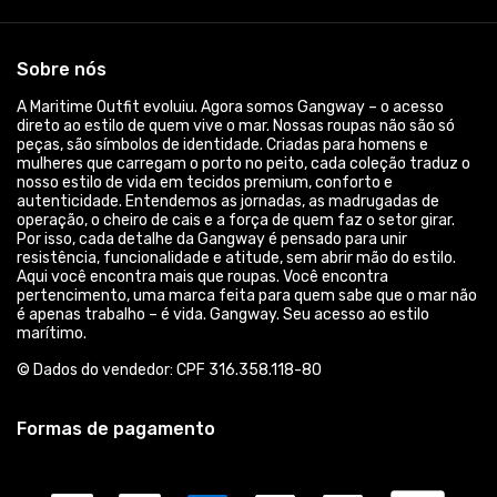
R$ 139,90
R$ 179,00
3x de R$ 43,30
sem juros
P, M, G, GG, XGG
3x de R$ 46,63
sem juros
P, M, G, GG, XGG
1
2
3
4
5
»
>|
Fale conosco
Trocas / Devoluções
Rastrear Pedido
Política de Troca e Devolução
Denuncie o Uso Ilegal de Marcas
Sobre nós
A Maritime Outfit evoluiu. Agora somos Gangway – o acesso
direto ao estilo de quem vive o mar. Nossas roupas não são só
peças, são símbolos de identidade. Criadas para homens e
mulheres que carregam o porto no peito, cada coleção traduz o