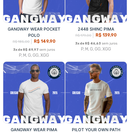
MOLETOM CANGURU
MOLETOM CANGURU
PLIMSOLL BLACK MARK
PLIMSOLL MARK BLACK
R$ 169,90
R$ 169,90
R$ 215,00
R$ 215,00
3x de R$ 56,63
sem juros
3x de R$ 56,63
sem juros
P, M, G, GG
P, M, G, GG
GANGWAY WEAR POCKET
2448 SHINC PIMA
POLO
R$ 139,90
R$ 179,00
R$ 149,90
R$ 185,00
3x de R$ 46,63
sem juros