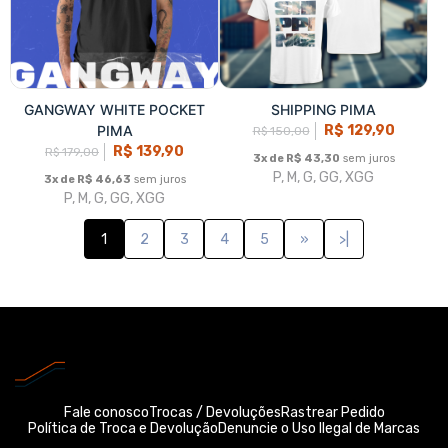
GANGWAY ORANGE POCKET
GANGWAY ALL BLACK PIMA
PIMA
R$ 139,90
R$ 179,00
R$ 139,90
R$ 179,00
3x de R$ 46,63
sem juros
P, M, G, GG, XGG
3x de R$ 46,63
sem juros
P, M, G, GG, XGG
GANGWAY WHITE POCKET
SHIPPING PIMA
PIMA
R$ 129,90
R$ 150,00