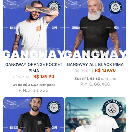
PILOT YOUR OWN PATH
PLIMSOLL MARK PIMA
BABYLONG PIMA
R$ 139,90
R$ 177,50
R$ 139,90
R$ 179,00
3x de R$ 46,63
sem juros
P, M, G, GG, XGG
3x de R$ 46,63
sem juros
P, M, G, GG