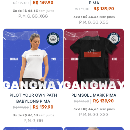
P, M, G, GG, XGG
3x de R$ 49,97
sem juros
P, M, G, GG, XGG
GANGWAY WEAR PIMA
PILOT YOUR OWN PATH
R$ 139,90
PIMA
R$ 179,00
R$ 139,90
R$ 179,00
3x de R$ 46,63
sem juros
P, M, G, GG, XGG
3x de R$ 46,63
sem juros
P, M, G, GG, XGG