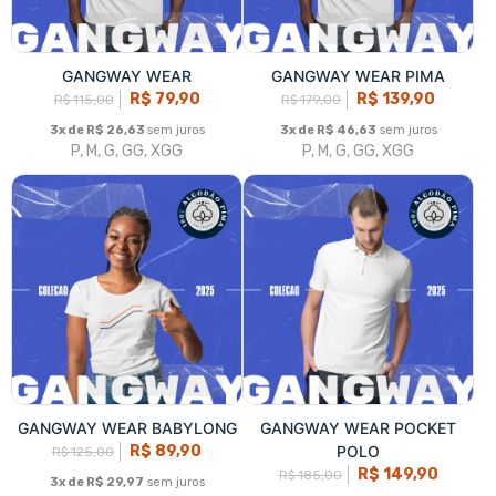
GANGWAY WEAR BABYLONG
GANGWAY WEAR POCKET
R$ 89,90
POLO
R$ 125,00
R$ 149,90
R$ 185,00
3x de R$ 29,97
sem juros
P, M, G, GG
3x de R$ 49,97
sem juros
P, M, G, GG, XGG
Fale conosco
Trocas / Devoluções
Rastrear Pedido
Política de Troca e Devolução
Denuncie o Uso Ilegal de Marcas