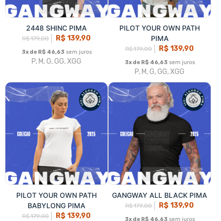
PILOT YOUR OWN PATH
GANGWAY ALL BLACK PIMA
BABYLONG PIMA
R$ 139,90
R$ 179,00
R$ 139,90
R$ 179,00
3x de R$ 46,63
sem juros
P, M, G, GG, XGG
3x de R$ 46,63
sem juros
P, M, G, GG
GANGWAY ORANGE POCKET
GANGWAY WHITE POCKET