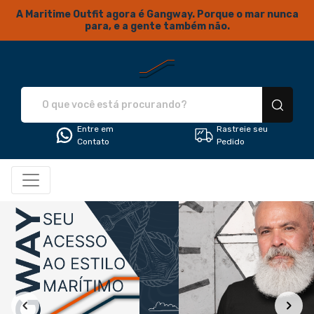
A Maritime Outfit agora é Gangway. Porque o mar nunca
para, e a gente também não.
Gangway... Seu acesso ao estil
Entre em
Rastreie seu
Contato
Pedido
Todos os Produtos
Filtro
Produtos
Categorias