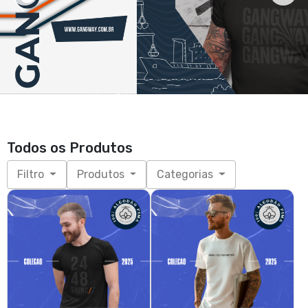
2448 SHINC PIMA
PILOT YOUR OWN PATH
R$ 139,90
PIMA
R$ 179,00
R$ 139,90
R$ 179,00
3x de R$ 46,63
sem juros
P, M, G, GG, XGG
3x de R$ 46,63
sem juros
P, M, G, GG, XGG