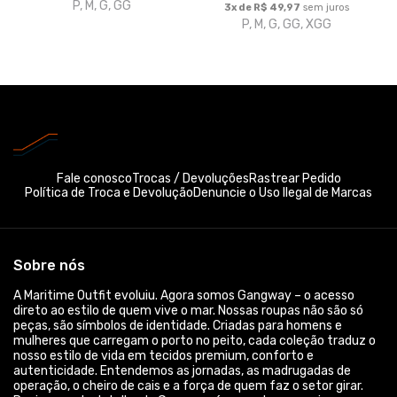
Sobre nós
A Maritime Outfit evoluiu. Agora somos Gangway – o acesso
direto ao estilo de quem vive o mar. Nossas roupas não são só
peças, são símbolos de identidade. Criadas para homens e
mulheres que carregam o porto no peito, cada coleção traduz o
nosso estilo de vida em tecidos premium, conforto e
autenticidade. Entendemos as jornadas, as madrugadas de
operação, o cheiro de cais e a força de quem faz o setor girar.
Por isso, cada detalhe da Gangway é pensado para unir
resistência, funcionalidade e atitude, sem abrir mão do estilo.
Aqui você encontra mais que roupas. Você encontra
pertencimento, uma marca feita para quem sabe que o mar não
é apenas trabalho – é vida. Gangway. Seu acesso ao estilo
marítimo.
© Dados do vendedor: CPF 316.358.118-80
Formas de pagamento